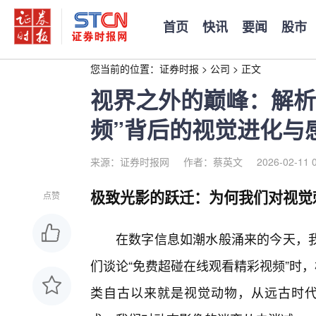
首页
快讯
要闻
股市
您当前的位置：
证券时报
>
公司
>
正文
视界之外的巅峰：解析
频”背后的视觉进化与
来源：证券时报网
作者：蔡英文
2026-02-11 
极致光影的跃迁：为何我们对视觉
点赞
在数字信息如潮水般涌来的今天，我
们谈论“免费超碰在线观看精彩视频”时
类自古以来就是视觉动物，从远古时代的