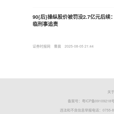
90{后}操纵股价被罚没2.7亿元后
临刑事追责
证券时报网
曹晨
2025-08-05 21:44
关
备案号：
粤ICP备09109218
违法和不良信息举报电话：0755-83