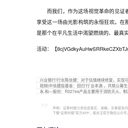
而我们，作为这场视觉革命的见证者
享受这一场由光影构筑的永恒狂欢。在
是那个在平凡生活中渴望燃烧的、最真
活动：【
8cjVGdkyAuHwSRRkeCZXbTJ
兴业银行!行长陈信健：对于估值继续修复，实现
视频|中信建投基金：回归‘行’业本源.，共筑公募
永.和—股份：R227ea产品主要用于消防灭火、
声明：证券时报力求信息真实、准确，文章提及内
下载“证券时报”官方APP，或关注官方微信公众