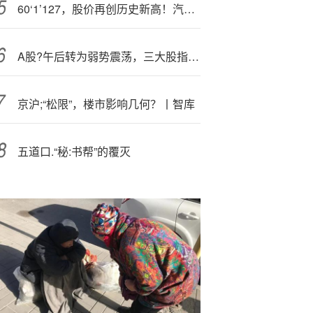
60‘1’127，股价再创历史新高！汽车板块集体爆发
A股?午后转为弱势震荡，三大股指小幅低收：半导体回调，两市成交1.7万亿元
京沪;“松限”，楼市影响几何？丨智库
五道口.“秘:书帮”的覆灭