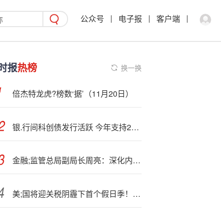
公众号
电子报
客户端
时报
热榜
换一换
倍杰特龙虎?榜数‘据’（11月20日）
银.行间科创债发行活跃 今年支持276家企业融资超5300亿元
金融;监管总局副局长周亮：深化内地与香港金融合作，巩固提升香港国际金融中心地位
美;国将迎关税阴霾下首个假日季！万事达卡预测：今年购物增长将放缓