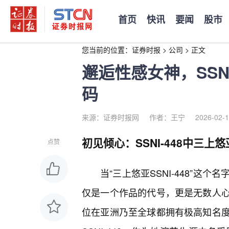
首页
快讯
要闻
股市
您当前的位置：
证券时报
>
公司
>
正文
邂逅性感女神，SSN
码
来源：证券时报网
作者：王宁
2026-02-1
初见倾心：SSNI-448中三上
点赞
当“三上悠亚SSNI-448”
仅是一个作品的代号，更是无数人
位在亚洲乃至全球都拥有极高知名