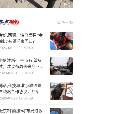
热点
视频
换一换
金价.回调、油价反弹 “金
油比”有望迎来回归？
2026-02-02 23:59:59
中信建:投：牛市有,望持
续，建议布局未来产业、
紧抓关键资源与军工方向
2026-01-31 06:04:59
博彦,科技与:北京联通签
署战略合作协议，共架中
企出海数字桥梁
2026-01-27 12:37:59
振东制.药加‘码’布局过敏