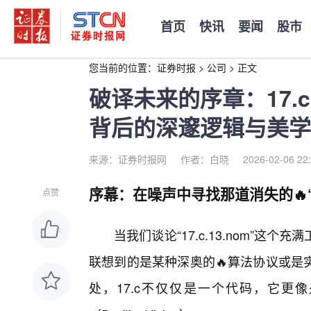
首页
快讯
要闻
股市
您当前的位置：
证券时报
>
公司
>
正文
破译未来的序章：17.c.
背后的深邃逻辑与美学
来源：证券时报网
作者：白晓
2026-02-06 22
序幕：在噪声中寻找那道消失的🔥
点赞
当我们谈论“17.c.13.nom”
联想到的是某种深奥的🔥算法协议或是
处，17.c不仅仅是一个代码，它更