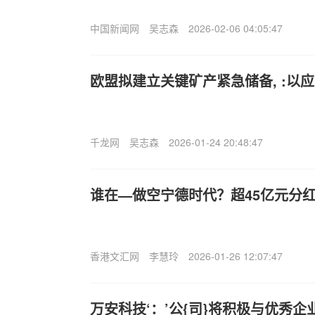
中国新闻网
吴志森
2026-02-06 04:05:47
欧盟拟建立关键矿产紧急储备, :以
千龙网
吴志森
2026-01-24 20:48:47
谁在—做空宁德时代？超45亿元分红
香港文汇网
李慧玲
2026-01-26 12:07:47
万安科技‘：’公{司}将积极与优秀