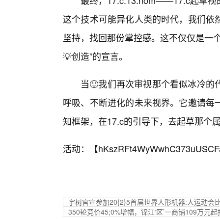
最终，17.c.13.nom——17.
这个技术可能异化人类的时代，我们依
坚持，找回那份掌控感。这不仅仅是一个
💡创造”的宣言。
当🙂我们再次审视那个看似冰冷的
呼吸、不断进化的未来视界。它邀请每一
知框架，在17.c的引导下，去起草那个
活动：【
hKszRFt4WyWwhC373uUSCF
宇树官宣参加20{2}5首届世界人形机器:人运动会
350轮竞价45;0%增幅，锦江‘区’一商铺109万元